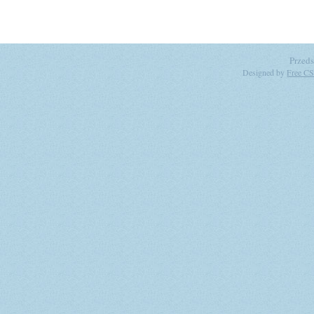
Przeds
Designed by
Free CS