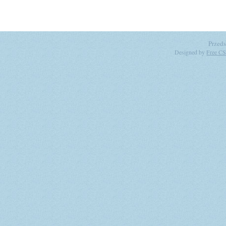
Przeds
Designed by
Free CS