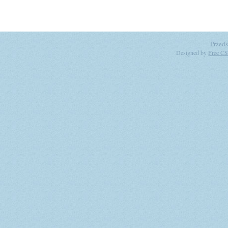
Przeds
Designed by
Free CS