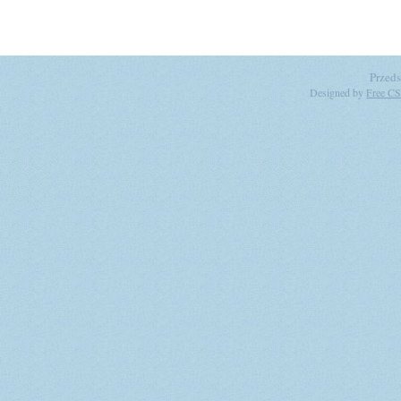
Przeds
Designed by
Free CS