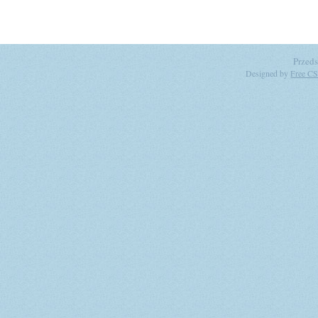
Przeds
Designed by
Free CS