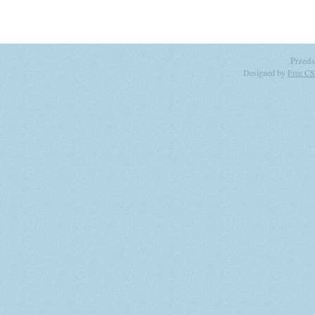
Przeds
Designed by
Free CS