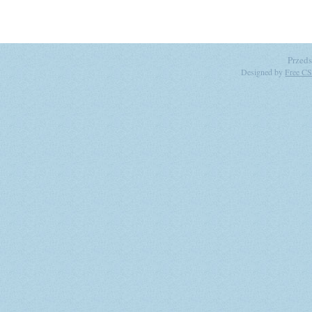
Przeds
Designed by
Free CS