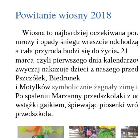
Powitanie wiosny 2018
Wiosna
to najbardziej oczekiwana por
mrozy i opady śniegu wreszcie odchodz
21
a cała przyroda budzi się do życia
.
marca
czyli
pierwszego dnia kalendarzo
zwyczaj nakazuje
dzieci z naszego prze
Pszczółek, Biedronek
i Motylków
symbolicznie żegnały zimę i
Po spaleniu Marzanny przedszkolaki z
wstążki gaikiem, śpiewając piosenki
wró
przedszkola.