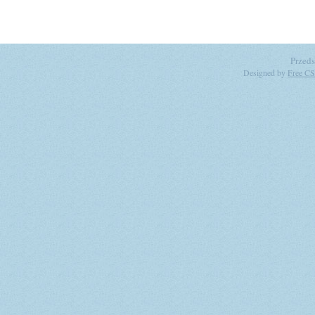
Przeds
Designed by
Free CS