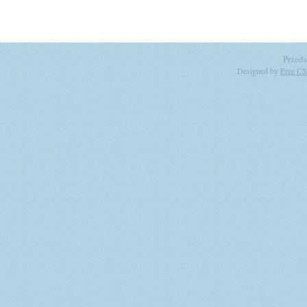
Przeds
Designed by
Free CS