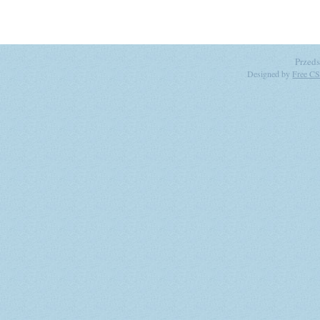
Przeds
Designed by
Free CS