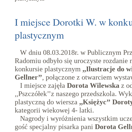
I miejsce Dorotki W. w konku
plastycznym
W dniu 08.03.2018r. w Publicznym Pr
Radomiu odbyło się uroczyste rozdanie 
konkursie plastycznym
,,Ilustracje do 
Gellner’’
, połączone z otwarciem wysta
I miejsce zajęła
Dorota Wilewska
z od
,,Pszczółek’’z naszego przedszkola. Wyk
plastyczną do wiersza
,,Księżyc’’
Dorot
kategorii wiekowej 4- latki.
Nagrody i wyróżnienia wszystkim ucz
gość specjalny pisarka pani
Dorota Gell