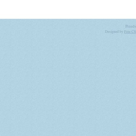
Przeds
Designed by
Free CS