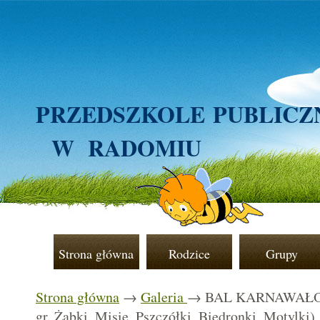
PRZEDSZKOLE
PUBLICZ
W RADOMIU
Strona główna
Rodzice
Grupy
Strona główna
→
Galeria
→ BAL KARNAWAŁOWY
gr. Żabki, Misie, Pszczółki, Biedronki, Motylki)