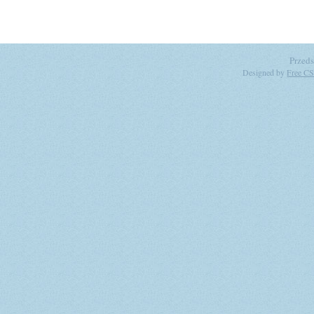
Przeds
Designed by
Free CS