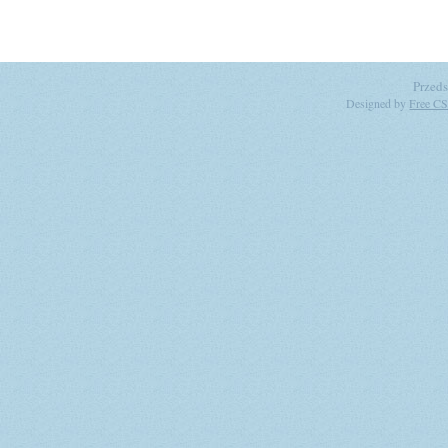
Przeds
Designed by
Free CS