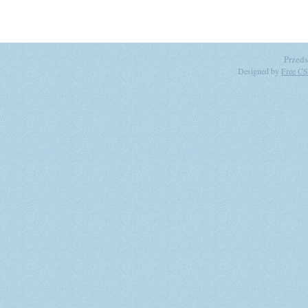
Przeds
Designed by
Free CS